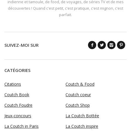
indienne et tamoule, de food, de voyages, de séries TV et de mes
découvertes ! Quand c'est petit, c'est pratique, c'est mignon, c'est
parfait.
SUIVEZ-MOI SUR
CATÉGORIES
Citations
Coutch & Food
Coutch Book
Coutch coeur
Coutch Foudre
Coutch Shop
Jeux-concours
La Coutch Bottée
La Coutch in Paris
La Coutch inspire