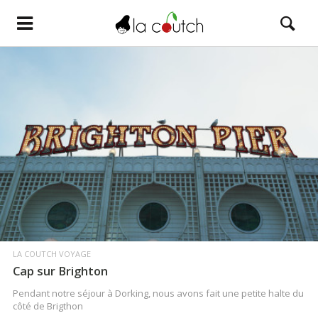
LIRE LA SUITE
LA COUTCH VOYAGE
Cap sur Brighton
Pendant notre séjour à Dorking, nous avons fait une petite halte du
côté de Brigthon