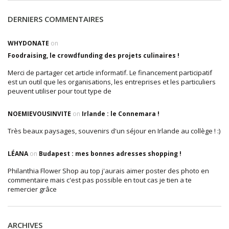
DERNIERS COMMENTAIRES
WHYDONATE
on
Foodraising, le crowdfunding des projets culinaires !
Merci de partager cet article informatif. Le financement participatif
est un outil que les organisations, les entreprises et les particuliers
peuvent utiliser pour tout type de
NOEMIEVOUSINVITE
on
Irlande : le Connemara !
Très beaux paysages, souvenirs d'un séjour en Irlande au collège ! :)
LÉANA
on
Budapest : mes bonnes adresses shopping !
Philanthia Flower Shop au top j'aurais aimer poster des photo en
commentaire mais c'est pas possible en tout cas je tien a te
remercier grâce
ARCHIVES