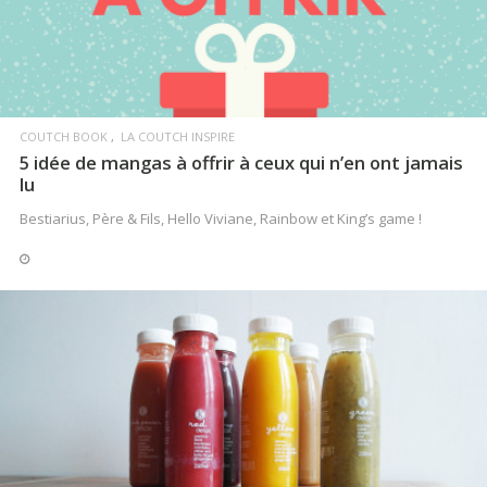
COUTCH BOOK
LA COUTCH INSPIRE
5 idée de mangas à offrir à ceux qui n’en ont jamais
lu
Bestiarius, Père & Fils, Hello Viviane, Rainbow et King’s game !
LIRE LA SUITE