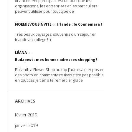
financement participatif est un outil que les
organisations, les entreprises et les particuliers
peuvent utiliser pour tout type de
NOEMIEVOUSINVITE
on
Irlande : le Connemara !
Très beaux paysages, souvenirs d'un séjour en
Irlande au collège ! :)
LÉANA
on
Budapest : mes bonnes adresses shopping !
Philanthia Flower Shop au top j'aurais aimer poster
des photo en commentaire mais c'est pas possible
en tout cas je tien a te remercier grâce
ARCHIVES
février 2019
janvier 2019