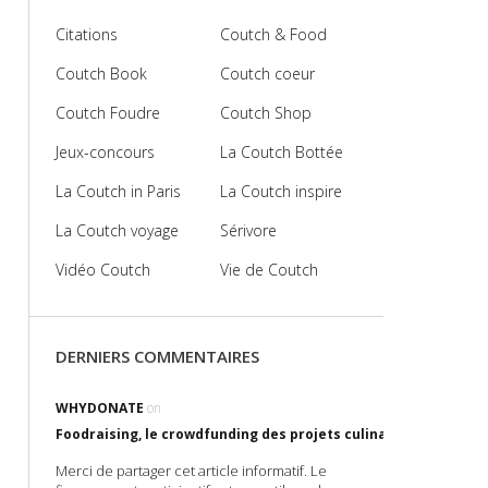
Citations
Coutch & Food
Coutch Book
Coutch coeur
Coutch Foudre
Coutch Shop
Jeux-concours
La Coutch Bottée
La Coutch in Paris
La Coutch inspire
La Coutch voyage
Sérivore
Vidéo Coutch
Vie de Coutch
DERNIERS COMMENTAIRES
WHYDONATE
on
Foodraising, le crowdfunding des projets culinaires !
Merci de partager cet article informatif. Le