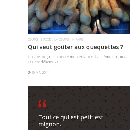
COUTCH & FOOD
LA COUTCH IN PARIS
Qui veut goûter aux quequettes ?
Un gros beignet a bercé mon enfance. Il a même un jumeau
Et il est délicieux !
19 MAI 2014
Tout ce qui est petit est
mignon.