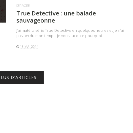
SÉRIVORE
True Detective : une balade
sauvageonne
J’ai maté la série True Detective en quelques heures et je n’ai
pas perdu mon temps. Je vous raconte pourquoi.
18 MAI 2014
PLUS D'ARTICLES