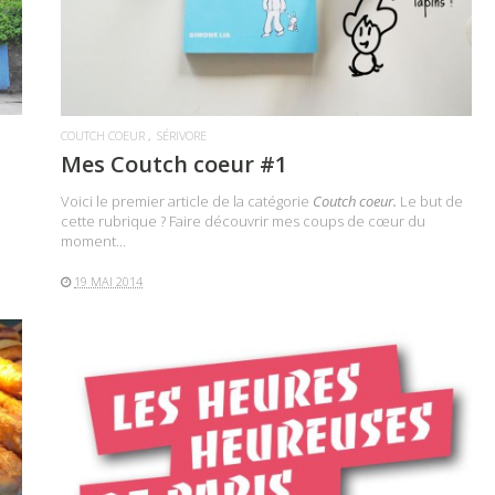
COUTCH COEUR
SÉRIVORE
Mes Coutch coeur #1
Voici le premier article de la catégorie
Coutch coeur.
Le but de
cette rubrique ? Faire découvrir mes coups de cœur du
moment...
19 MAI 2014
LIRE LA SUITE