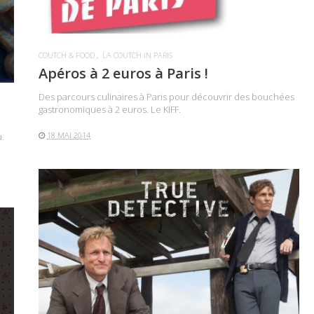
COUTCH & FOOD
LA COUTCH IN PARIS
Apéros à 2 euros à Paris !
Des parcours culinaires à Paris pour découvrir des bouchées
gastronomiques à 2 euros. Le KIFF.
18 MAI 2014
.
LIRE LA SUITE