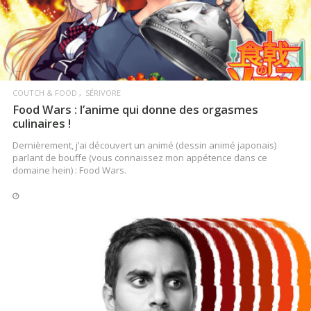
LIRE LA SUITE
COUTCH & FOOD
SÉRIVORE
Food Wars : l’anime qui donne des orgasmes
culinaires !
Dernièrement, j’ai découvert un animé (dessin animé japonais)
parlant de bouffe (vous connaissez mon appétence dans ce
domaine hein) : Food Wars.
LIRE LA SUITE