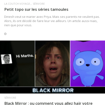
LA COUTCH VOYAGE
SÉRIVORE
Petit topo sur les séries tamoules
Dinesh veut se marier avec Priya. Mais ses parents ne veulent pas.
Alors, ils ont décidé de faire leur vie ailleurs. Un article aussi niais,
rien que pour vous.
LIRE LA SUITE
SÉRIVORE
Black Mirror : ou comment vous allez haïr votre