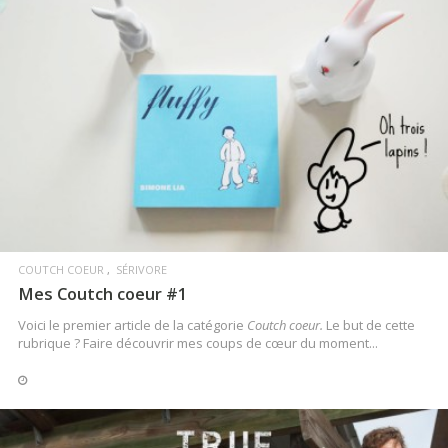
LIRE LA SUITE
COUTCH COEUR
SÉRIVORE
Mes Coutch coeur #1
Voici le premier article de la catégorie
Coutch coeur.
Le but de cette
rubrique ? Faire découvrir mes coups de cœur du moment...