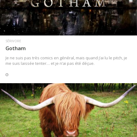
LIRE LA SUITE
SÉRIVORE
Gotham
Je ne suis pas très comics en général, mais quand j’ai lu le pitch, je
me suis laissée tenter… et je n’ai pas été déçue.
LIRE LA SUITE