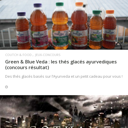
LIRE LA SUITE
COUTCH & FOOD
JEUX-CONCOURS
Green & Blue Veda : les thés glacés ayurvediques
(concours résultat)
Des thés glacés basés sur l’Ayurveda et un petit cadeau pour vous !