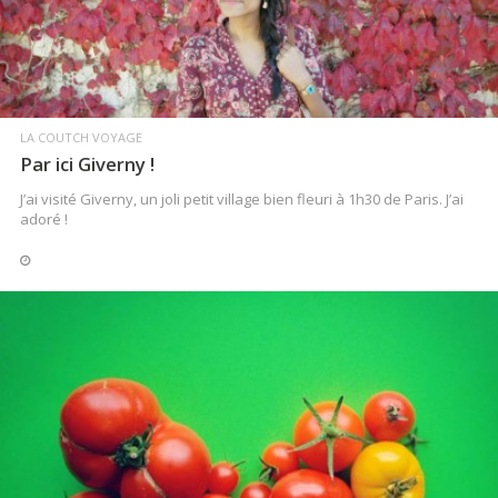
LIRE LA SUITE
LA COUTCH VOYAGE
Par ici Giverny !
J’ai visité Giverny, un joli petit village bien fleuri à 1h30 de Paris. J’ai
adoré !