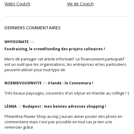
Vidéo Coutch
Vie de Coutch
DERNIERS COMMENTAIRES
WHYDONATE
on
Foodraising, le crowdfunding des projets culinaires !
Merci de partager cet article informatif. Le financement participatif
est un outil que les organisations, les entreprises et les particuliers
peuvent utiliser pour tout type de
NOEMIEVOUSINVITE
on
Irlande : le Connemara !
Très beaux paysages, souvenirs d'un séjour en Irlande au collège ! :)
LÉANA
on
Budapest : mes bonnes adresses shopping !
Philanthia Flower Shop au top j'aurais aimer poster des photo en
commentaire mais c'est pas possible en tout cas je tien a te
remercier grâce