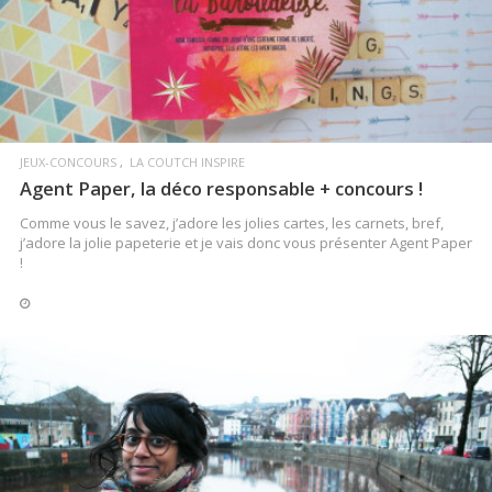
LIRE LA SUITE
JEUX-CONCOURS
LA COUTCH INSPIRE
Agent Paper, la déco responsable + concours !
Comme vous le savez, j’adore les jolies cartes, les carnets, bref,
j’adore la jolie papeterie et je vais donc vous présenter Agent Paper
!
COUTCH BOOK
Double Casquette, l’histoire d’une fille tamoule en
France
Découvrez ce roman écrit par une jeune indienne tamoule
originaire de Pondicherry qui s’appelle Sara Devan.