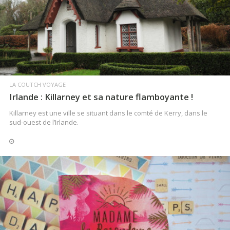
LIRE LA SUITE
LIRE LA SUITE
LA COUTCH VOYAGE
Irlande : Killarney et sa nature flamboyante !
Killarney est une ville se situant dans le comté de Kerry, dans le
sud-ouest de l’Irlande.
LA COUTCH VOYAGE
Hollande : découverte d’Haarlem
En Février, je partais pour un voyage romantique aux Pays-Bas !
Notre première escapade a été du côté d’Haarlem.
LIRE LA SUITE