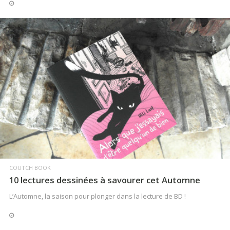
LIRE LA SUITE
LIRE LA SUITE
COUTCH BOOK
10 lectures dessinées à savourer cet Automne
COUTCH & FOOD
LA COUTCH INSPIRE
L’Automne, la saison pour plonger dans la lecture de BD !
Le guide ultime pour s’initier à l’apéro piment
J’ai bien envie de vous montrer comment faire pour que vos apéros
soient le plus pimenté (dans tous les sens du terme) possible !