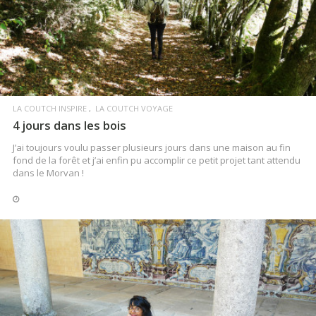
LIRE LA SUITE
LA COUTCH INSPIRE
LA COUTCH VOYAGE
4 jours dans les bois
J’ai toujours voulu passer plusieurs jours dans une maison au fin
fond de la forêt et j’ai enfin pu accomplir ce petit projet tant attendu
dans le Morvan !