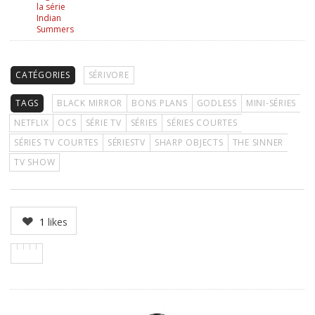
la série
Indian
Summers
CATÉGORIES
SÉRIVORE
TAGS
BLACK MIRROR
BONS PLANS
GODLESS
MINI-SÉRIES
NETFLIX
OCS
SÉRIE TV
SÉRIES
SÉRIES COURTES
SÉRIES TV COURTES
SÉRIESTV
SHARP OBJECTS
THE SINNER
TV SHOW
1
likes