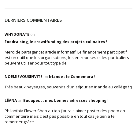
DERNIERS COMMENTAIRES
WHYDONATE
on
Foodraising, le crowdfunding des projets culinaires !
Merci de partager cet article informatif. Le financement participatif
est un outil que les organisations, les entreprises et les particuliers
peuvent utiliser pour tout type de
NOEMIEVOUSINVITE
on
Irlande : le Connemara !
Très beaux paysages, souvenirs d'un séjour en Irlande au collège ! :)
LÉANA
on
Budapest : mes bonnes adresses shopping !
Philanthia Flower Shop au top j'aurais aimer poster des photo en
commentaire mais c'est pas possible en tout cas je tien a te
remercier grâce