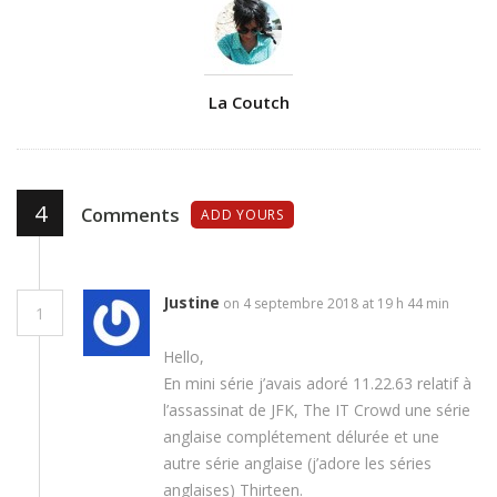
Author
La Coutch
4
Comments
ADD YOURS
Justine
on 4 septembre 2018 at 19 h 44 min
1
Hello,
En mini série j’avais adoré 11.22.63 relatif à
l’assassinat de JFK, The IT Crowd une série
anglaise complétement délurée et une
autre série anglaise (j’adore les séries
anglaises) Thirteen.