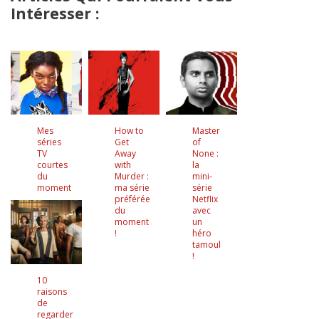
Intéresser :
Mes
How to
Master
séries
Get
of
TV
Away
None :
courtes
with
la
du
Murder :
mini-
moment
ma série
série
préférée
Netflix
du
avec
moment
un
!
héro
tamoul
!
10
raisons
de
regarder