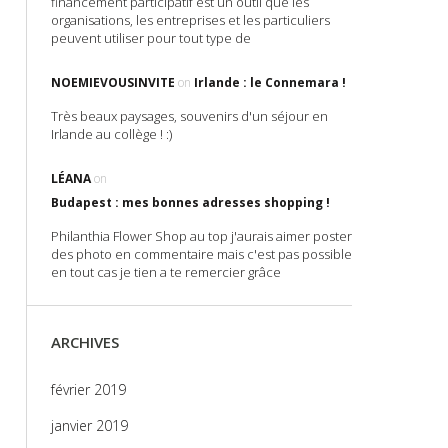
financement participatif est un outil que les
organisations, les entreprises et les particuliers
peuvent utiliser pour tout type de
NOEMIEVOUSINVITE
on
Irlande : le Connemara !
Très beaux paysages, souvenirs d'un séjour en
Irlande au collège ! :)
LÉANA
on
Budapest : mes bonnes adresses shopping !
Philanthia Flower Shop au top j'aurais aimer poster
des photo en commentaire mais c'est pas possible
en tout cas je tien a te remercier grâce
ARCHIVES
février 2019
janvier 2019