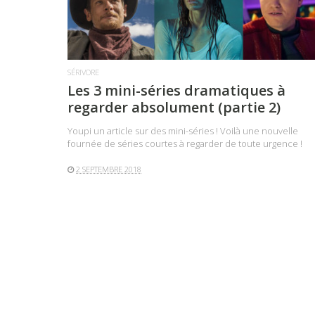
LIRE LA SUITE
SÉRIVORE
Les 3 mini-séries dramatiques à
regarder absolument (partie 2)
Youpi un article sur des mini-séries ! Voilà une nouvelle
fournée de séries courtes à regarder de toute urgence !
2 SEPTEMBRE 2018