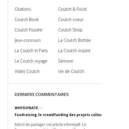
Citations
Coutch & Food
Coutch Book
Coutch coeur
Coutch Foudre
Coutch Shop
Jeux-concours
La Coutch Bottée
La Coutch in Paris
La Coutch inspire
La Coutch voyage
Sérivore
Vidéo Coutch
Vie de Coutch
DERNIERS COMMENTAIRES
WHYDONATE
on
Foodraising, le crowdfunding des projets culinaires !
Merci de partager cet article informatif. Le