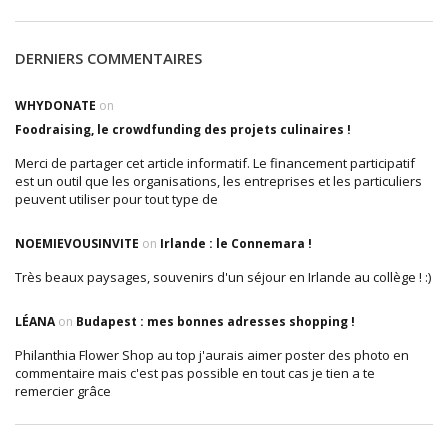
DERNIERS COMMENTAIRES
WHYDONATE
on
Foodraising, le crowdfunding des projets culinaires !
Merci de partager cet article informatif. Le financement participatif
est un outil que les organisations, les entreprises et les particuliers
peuvent utiliser pour tout type de
NOEMIEVOUSINVITE
on
Irlande : le Connemara !
Très beaux paysages, souvenirs d'un séjour en Irlande au collège ! :)
LÉANA
on
Budapest : mes bonnes adresses shopping !
Philanthia Flower Shop au top j'aurais aimer poster des photo en
commentaire mais c'est pas possible en tout cas je tien a te
remercier grâce