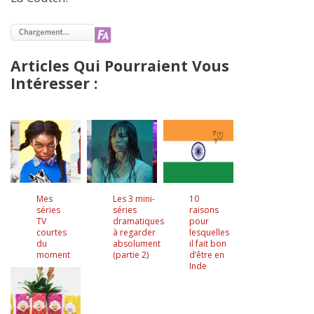
Articles Qui Pourraient Vous
Intéresser :
Mes
Les 3 mini-
10
séries
séries
raisons
TV
dramatiques
pour
courtes
à regarder
lesquelles
du
absolument
il fait bon
moment
(partie 2)
d’être en
Inde