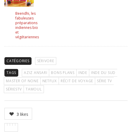
Beendhi, les
fabuleuses
préparations
indiennes bio
et
végétariennes
CATÉGORIES
SÉRIVORE
TAGS
AZIZ ANSARI
BONS PLANS
INDE
INDE DU SUD
MASTER OF NONE
NETFLIX
RÉCIT DE VOYAGE
SÉRIE TV
SÉRIESTV
TAMOUL
3
likes