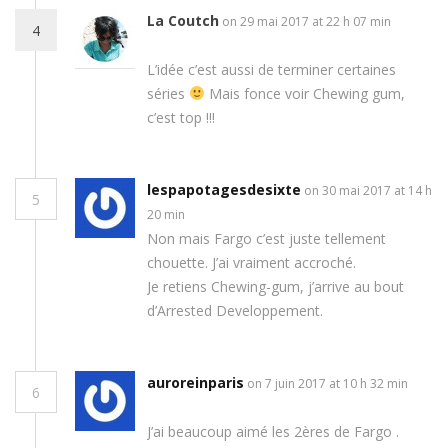
La Coutch
on 29 mai 2017 at 22 h 07 min
4
L’idée c’est aussi de terminer certaines
séries
Mais fonce voir Chewing gum,
c’est top !!!
lespapotagesdesixte
on 30 mai 2017 at 14 h
5
20 min
Non mais Fargo c’est juste tellement
chouette. J’ai vraiment accroché.
Je retiens Chewing-gum, j’arrive au bout
d’Arrested Developpement.
auroreinparis
on 7 juin 2017 at 10 h 32 min
6
J’ai beaucoup aimé les 2ères de Fargo .