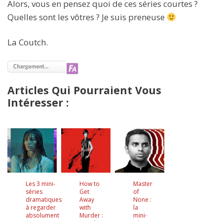
Alors, vous en pensez quoi de ces séries courtes ?
Quelles sont les vôtres ? Je suis preneuse
La Coutch.
Articles Qui Pourraient Vous
Intéresser :
Les 3 mini-
How to
Master
séries
Get
of
dramatiques
Away
None :
à regarder
with
la
absolument
Murder :
mini-