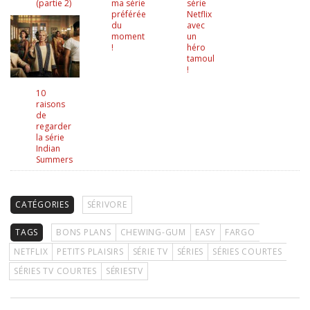
(partie 2)
ma série
série
préférée
Netflix
du
avec
moment
un
!
héro
tamoul
!
10
raisons
de
regarder
la série
Indian
Summers
CATÉGORIES
SÉRIVORE
TAGS
BONS PLANS
CHEWING-GUM
EASY
FARGO
NETFLIX
PETITS PLAISIRS
SÉRIE TV
SÉRIES
SÉRIES COURTES
SÉRIES TV COURTES
SÉRIESTV