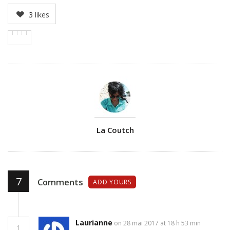
3
likes
Author
La Coutch
7
Comments
ADD YOURS
Laurianne
on 28 mai 2017 at 18 h 53 min
1