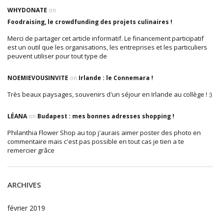
WHYDONATE
on
Foodraising, le crowdfunding des projets culinaires !
Merci de partager cet article informatif. Le financement participatif
est un outil que les organisations, les entreprises et les particuliers
peuvent utiliser pour tout type de
NOEMIEVOUSINVITE
on
Irlande : le Connemara !
Très beaux paysages, souvenirs d'un séjour en Irlande au collège ! :)
LÉANA
on
Budapest : mes bonnes adresses shopping !
Philanthia Flower Shop au top j'aurais aimer poster des photo en
commentaire mais c'est pas possible en tout cas je tien a te
remercier grâce
ARCHIVES
février 2019