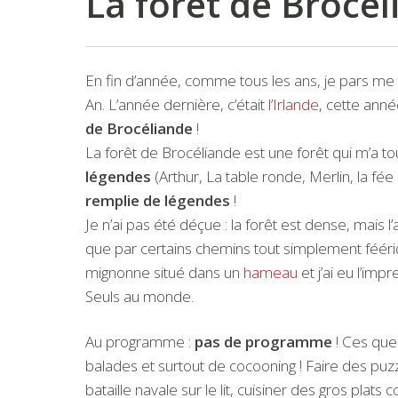
La forêt de Brocé
En fin d’année, comme tous les ans, je pars me
An. L’année dernière, c’était
l’Irlande
, cette anné
de Brocéliande
!
La forêt de Brocéliande est une forêt qui m’a to
légendes
(Arthur, La table ronde, Merlin, la fé
remplie de légendes
!
Je n’ai pas été déçue : la forêt est dense, mais
que par certains chemins tout simplement féér
mignonne situé dans un
hameau
et j’ai eu l’im
Seuls au monde.
Au programme :
pas de programme
! Ces quel
balades et surtout de cocooning ! Faire des puz
bataille navale sur le lit, cuisiner des gros plat