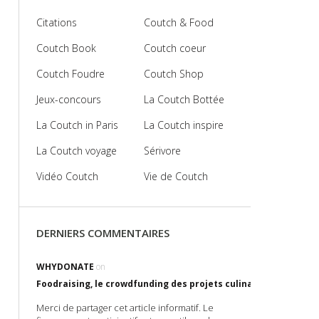
Citations
Coutch & Food
Coutch Book
Coutch coeur
Coutch Foudre
Coutch Shop
Jeux-concours
La Coutch Bottée
La Coutch in Paris
La Coutch inspire
La Coutch voyage
Sérivore
Vidéo Coutch
Vie de Coutch
DERNIERS COMMENTAIRES
WHYDONATE
on
Foodraising, le crowdfunding des projets culinaires !
Merci de partager cet article informatif. Le