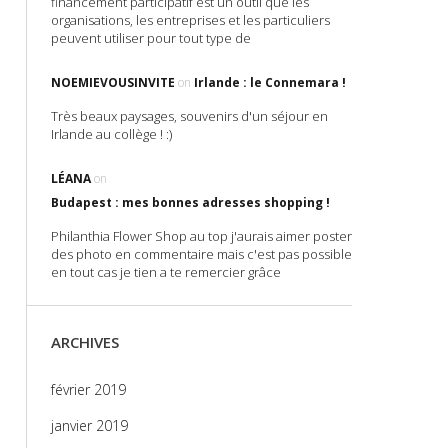
financement participatif est un outil que les
organisations, les entreprises et les particuliers
peuvent utiliser pour tout type de
NOEMIEVOUSINVITE
on
Irlande : le Connemara !
Très beaux paysages, souvenirs d'un séjour en
Irlande au collège ! :)
LÉANA
on
Budapest : mes bonnes adresses shopping !
Philanthia Flower Shop au top j'aurais aimer poster
des photo en commentaire mais c'est pas possible
en tout cas je tien a te remercier grâce
ARCHIVES
février 2019
janvier 2019