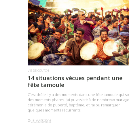
LIRE LA SUITE
VIE DE COUTCH
14 situations vécues pendant une
fête tamoule
C’est drôle il y a des moments dans une fête tamoule qui s
des moments phares. J’ai pu assisté à de nombreux mariage
cérémonie de puberté, baptême, et j’ai pu remarquer
quelques moments récurrents.
13 MARS 2016