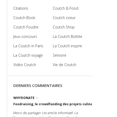
Citations
Coutch & Food
Coutch Book
Coutch coeur
Coutch Foudre
Coutch Shop
Jeux-concours
La Coutch Bottée
La Coutch in Paris
La Coutch inspire
La Coutch voyage
Sérivore
Vidéo Coutch
Vie de Coutch
DERNIERS COMMENTAIRES
WHYDONATE
on
Foodraising, le crowdfunding des projets culinaires !
Merci de partager cet article informatif. Le