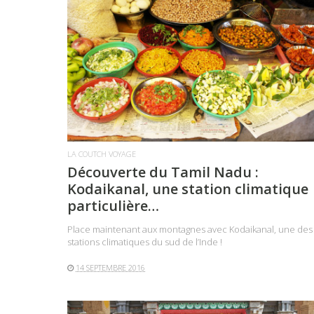
LIRE LA SUITE
LA COUTCH VOYAGE
Découverte du Tamil Nadu :
Kodaikanal, une station climatique
particulière…
Place maintenant aux montagnes avec Kodaikanal, une des
LIRE LA SUITE
stations climatiques du sud de l’Inde !
14 SEPTEMBRE 2016