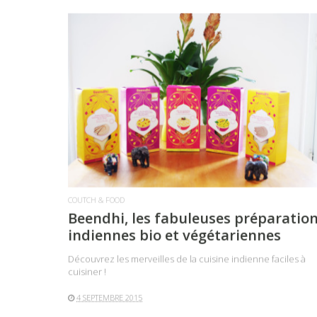
LIRE LA SUITE
COUTCH & FOOD
Beendhi, les fabuleuses préparatio
indiennes bio et végétariennes
Découvrez les merveilles de la cuisine indienne faciles à
cuisiner !
4 SEPTEMBRE 2015