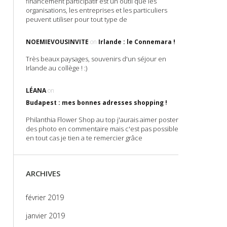
financement participatif est un outil que les
organisations, les entreprises et les particuliers
peuvent utiliser pour tout type de
NOEMIEVOUSINVITE
on
Irlande : le Connemara !
Très beaux paysages, souvenirs d'un séjour en
Irlande au collège ! :)
LÉANA
on
Budapest : mes bonnes adresses shopping !
Philanthia Flower Shop au top j'aurais aimer poster
des photo en commentaire mais c'est pas possible
en tout cas je tien a te remercier grâce
ARCHIVES
février 2019
janvier 2019