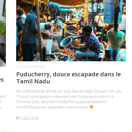
LIRE LA SUITE
LA COUTCH VOYAGE
Puducherry, douce escapade dans le
es
Tamil Nadu
Me voilà rentrée d’Inde du Sud depuis déjà 10 jours ! Ah ces
eut
15 jours sont passés tellement vite ! Nous avons atterri à
e
Chennai puis, direction Puducherry (anciennement
n.
Pondichéry) pour rejoindre notre maison
7 AOÛT 2016