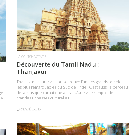
LIRE LA SUITE
LA COUTCH VOYAGE
Découverte du Tamil Nadu :
Thanjavur
Thanjavur est une ville où se trouve l’un des grands temples
les plus remarquables du Sud de l’Inde ! C’est aussi le berceau
ge
de la musique carnatique ainsi qu’une ville remplie de
je
grandes richesses culturelle !
28 AOÛT 2016