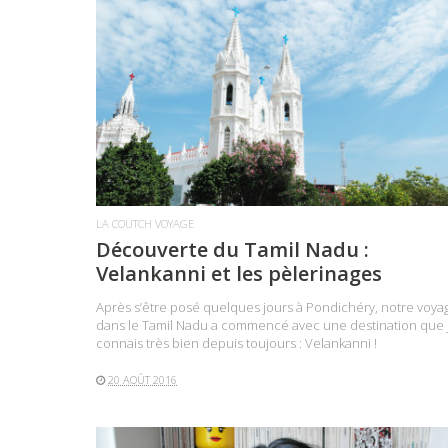
LIRE LA SUITE
LA COUTCH VOYAGE
Découverte du Tamil Nadu :
Velankanni et les pèlerinages
Après s’être posé quelques jours à Pondichéry, notre voya
dans le Tamil Nadu a commencé avec une destination que 
connais très bien depuis toujours : Velankanni !
20 AOÛT 2016