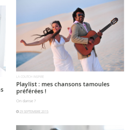
LIRE LA SUITE
LA COUTCH INSPIRE
Playlist : mes chansons tamoules
ns
préférées !
On danse ?
29 SEPTEMBRE 2015