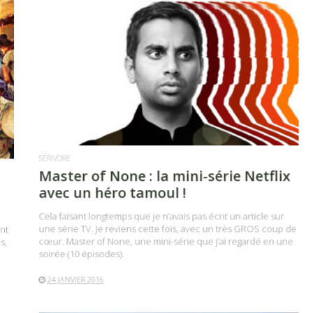
LIRE LA SUITE
SÉRIVORE
Master of None : la mini-série Netflix
avec un héro tamoul !
Cela faisant longtemps que je n’avais pas écrit un article sur
une série TV. Je reviens cette fois, avec un très GROS coup de
ont
cœur. Master of None, une mini-série que j’ai regardé en une
s,
soirée (10 épisodes).
24 JANVIER 2016