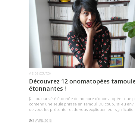
LIRE LA SUITE
VIE DE COUTCH
Découvrez 12 onomatopées tamoul
étonnantes !
J’ai toujours été étonnée du nombre d’onomatopées que p
contenir une seule phrase en Tamoul. Du coup, j’ai eu envi
de vous les présenter et de vous expliquer leur significatio
3 AVRIL 2016