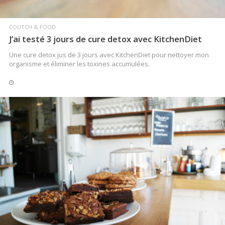
COUTCH & FOOD
J’ai testé 3 jours de cure detox avec KitchenDiet
Une cure detox jus de 3 jours avec KitchenDiet pour nettoyer mon
organisme et éliminer les toxines accumulées.
JEUX-CONCOURS
CONCOURS (terminé) : oh Ouiiiii !
Petit concours de l’été !
LIRE LA SUITE
LIRE LA SUITE