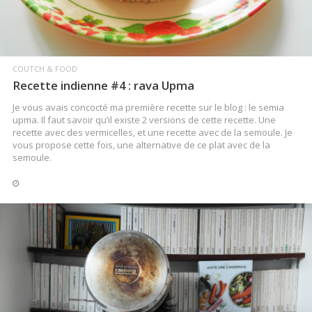
COUTCH & FOOD
Recette indienne #4 : rava Upma
Je vous avais concocté ma première recette sur le blog : le semia
upma. Il faut savoir qu’il existe 2 versions de cette recette. Une
recette avec des vermicelles, et une recette avec de la semoule. Je
vous propose cette fois, une alternative de ce plat avec de la
semoule.
LIRE LA SUITE