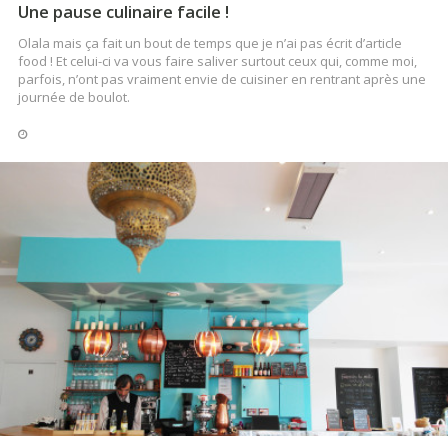
Voici arrivé le récit de mon voyage en Hongrie !
Une pause culinaire facile !
Olala mais ça fait un bout de temps que je n’ai pas écrit d’article
food ! Et celui-ci va vous faire saliver surtout ceux qui, comme moi,
parfois, n’ont pas vraiment envie de cuisiner en rentrant après une
LIRE LA SUITE
journée de boulot.
LIRE LA SUITE
VIE DE COUTCH
Mes petits plaisirs de la vie
Je vous partage mes petits plaisirs de la vie qui sont des plaisirs
plutôt particuliers ! Mais peut-être allez-vous tout de même vous