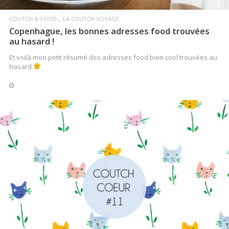
COUTCH & FOOD
LA COUTCH VOYAGE
Copenhague, les bonnes adresses food trouvées
au hasard !
Et voilà mon petit résumé des adresses food bien cool trouvées au
hasard
VIE DE COUTCH
Que c’est bon de manger avec les doigts !
Le pouce, l’index et le majeur… autour de ce poulet. Miam !
LIRE LA SUITE
LIRE LA SUITE