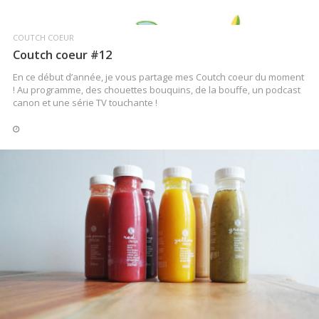
COUTCH COEUR
Coutch coeur #12
En ce début d’année, je vous partage mes Coutch coeur du moment
! Au programme, des chouettes bouquins, de la bouffe, un podcast
canon et une série TV touchante !
COUTCH & FOOD
LA COUTCH VOYAGE
Lille : mes 4 bonnes adresses food
Quelques découvertes culinaires à Lille !
LIRE LA SUITE
LIRE LA SUITE