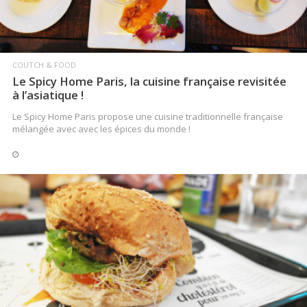
COUTCH & FOOD
LA COUTCH IN PARIS
Les Heures Heureuses 2015 : mes découvertes !
4 bonnes adresses dans le 2e !
COUTCH & FOOD
Le Spicy Home Paris, la cuisine française revisitée
à l’asiatique !
Le Spicy Home Paris propose une cuisine traditionnelle française
mélangée avec avec les épices du monde !
LIRE LA SUITE