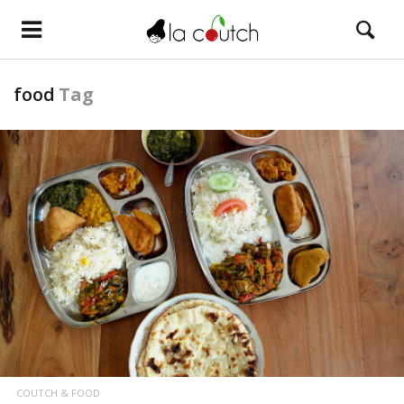
food
Tag
LIRE LA SUITE
LIRE LA SUITE
LA COUTCH VOYAGE
Budapest #1
COUTCH & FOOD