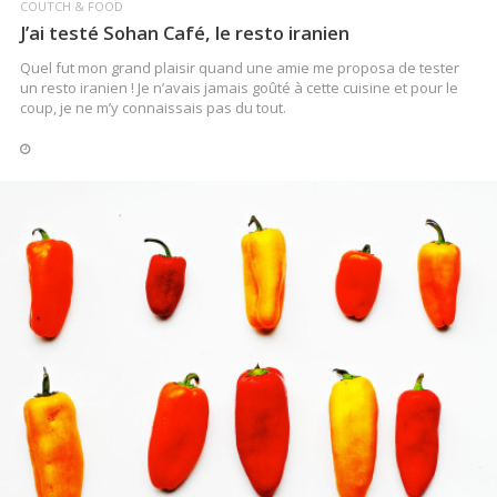
reconnaître ?
COUTCH & FOOD
J’ai testé Sohan Café, le resto iranien
Quel fut mon grand plaisir quand une amie me proposa de tester
un resto iranien ! Je n’avais jamais goûté à cette cuisine et pour le
LIRE LA SUITE
coup, je ne m’y connaissais pas du tout.
COUTCH & FOOD
LIRE LA SUITE
Recette indienne #3 : le combat des gombos
Une recette en moins de 25 min !