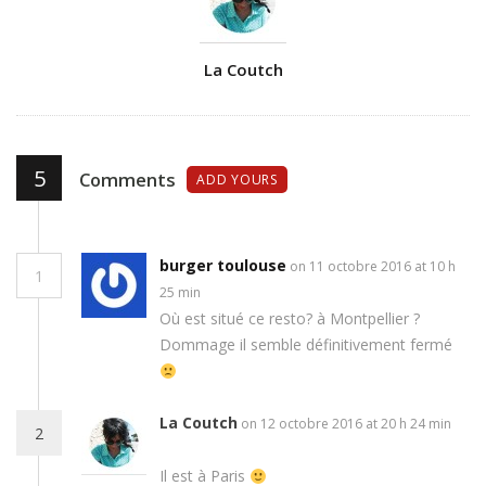
Author
La Coutch
5
Comments
ADD YOURS
burger toulouse
on 11 octobre 2016 at 10 h
1
25 min
Où est situé ce resto? à Montpellier ?
Dommage il semble définitivement fermé
La Coutch
on 12 octobre 2016 at 20 h 24 min
2
Il est à Paris