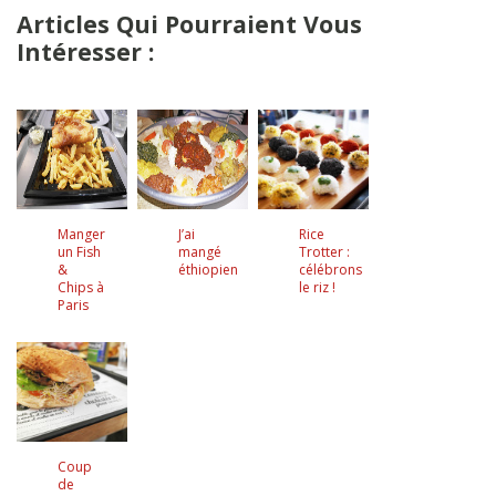
Articles Qui Pourraient Vous
Intéresser :
Manger
J’ai
Rice
un Fish
mangé
Trotter :
&
éthiopien
célébrons
Chips à
le riz !
Paris
Coup
de