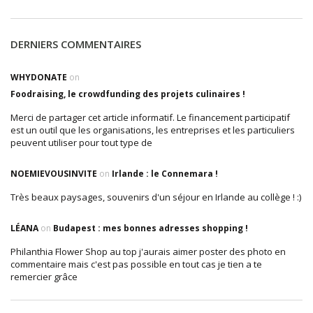
DERNIERS COMMENTAIRES
WHYDONATE
on
Foodraising, le crowdfunding des projets culinaires !
Merci de partager cet article informatif. Le financement participatif
est un outil que les organisations, les entreprises et les particuliers
peuvent utiliser pour tout type de
NOEMIEVOUSINVITE
on
Irlande : le Connemara !
Très beaux paysages, souvenirs d'un séjour en Irlande au collège ! :)
LÉANA
on
Budapest : mes bonnes adresses shopping !
Philanthia Flower Shop au top j'aurais aimer poster des photo en
commentaire mais c'est pas possible en tout cas je tien a te
remercier grâce