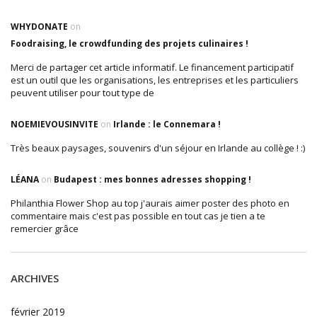
WHYDONATE
on
Foodraising, le crowdfunding des projets culinaires !
Merci de partager cet article informatif. Le financement participatif
est un outil que les organisations, les entreprises et les particuliers
peuvent utiliser pour tout type de
NOEMIEVOUSINVITE
on
Irlande : le Connemara !
Très beaux paysages, souvenirs d'un séjour en Irlande au collège ! :)
LÉANA
on
Budapest : mes bonnes adresses shopping !
Philanthia Flower Shop au top j'aurais aimer poster des photo en
commentaire mais c'est pas possible en tout cas je tien a te
remercier grâce
ARCHIVES
février 2019