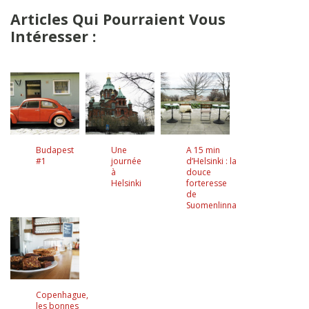
Articles Qui Pourraient Vous
Intéresser :
Budapest
Une
A 15 min
#1
journée
d’Helsinki : la
à
douce
Helsinki
forteresse
de
Suomenlinna
Copenhague,
les bonnes