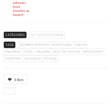
adresses
food
trouvées au
hasard !
CATÉGORIES
LA COUTCH VOYAGE
TAGS
BONNES ADRESSES
BONS PLANS
EUROPE
FINLANDE
FOOD
HELSINKI
RÉCIT DE VOYAGE
RESTAURANT
SHOPPING
VACANCES
VOYAGE
3
likes