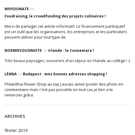
WHYDONATE
on
Foodraising, le crowdfunding des projets culinaires !
Merci de partager cet article informatif. Le financement participatif
est un outil que les organisations, les entreprises et les particuliers
peuvent utiliser pour tout type de
NOEMIEVOUSINVITE
on
Irlande : le Connemara !
Très beaux paysages, souvenirs d'un séjour en Irlande au collège ! :)
LÉANA
on
Budapest : mes bonnes adresses shopping !
Philanthia Flower Shop au top j'aurais aimer poster des photo en
commentaire mais c'est pas possible en tout cas je tien a te
remercier grâce
ARCHIVES
février 2019