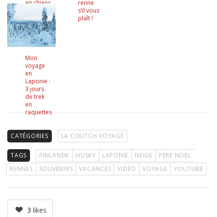
en chiens
renne
de
s’il vous
traîneaux
plaît !
Mon
voyage
en
Laponie :
3 jours
de trek
en
raquettes
CATÉGORIES
LA COUTCH VOYAGE
TAGS
FINLANDE
HUSKY
LAPONIE
NEIGE
PÈRE NOËL
RENNES
SOUVENIRS
VACANCES
VIDEO
VOYAGE
YOUTUBE
3
likes