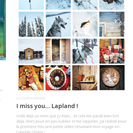
LIRE LA SUITE
n.
LA COUTCH VOYAGE
r
I miss you… Lapland !
Voilà déjà un mois que j’y étais… et cela me paraît bien loin
déjà. Alors pour en pas oublier et me rappeler, j’ai réalisé pour
la première fois une petite vidéo résumant mon voyage en
Laponie ! Enjoy !