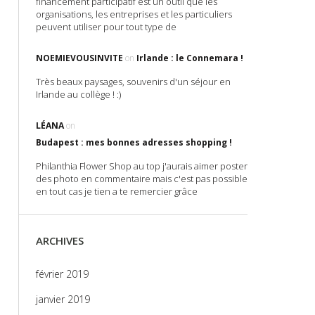
financement participatif est un outil que les
organisations, les entreprises et les particuliers
peuvent utiliser pour tout type de
NOEMIEVOUSINVITE
on
Irlande : le Connemara !
Très beaux paysages, souvenirs d'un séjour en
Irlande au collège ! :)
LÉANA
on
Budapest : mes bonnes adresses shopping !
Philanthia Flower Shop au top j'aurais aimer poster
des photo en commentaire mais c'est pas possible
en tout cas je tien a te remercier grâce
ARCHIVES
février 2019
janvier 2019