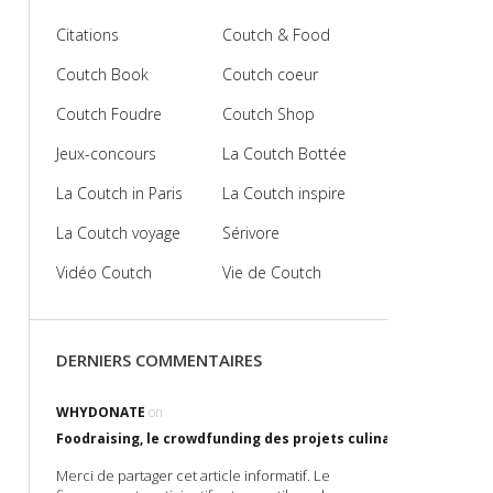
Citations
Coutch & Food
Coutch Book
Coutch coeur
Coutch Foudre
Coutch Shop
Jeux-concours
La Coutch Bottée
La Coutch in Paris
La Coutch inspire
La Coutch voyage
Sérivore
Vidéo Coutch
Vie de Coutch
DERNIERS COMMENTAIRES
WHYDONATE
on
Foodraising, le crowdfunding des projets culinaires !
Merci de partager cet article informatif. Le