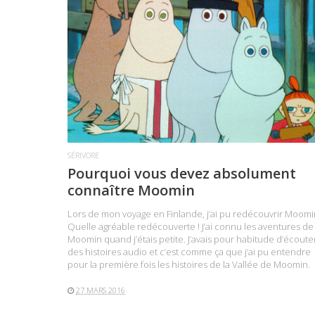
LIRE LA SUITE
SÉRIVORE
Pourquoi vous devez absolument
connaître Moomin
Lors de mon voyage en Finlande, j’ai pu redécouvrir Moomi
Quelle agréable redécouverte ! J’ai connu les aventures de
Moomin quand j’étais petite. J’avais pour habitude d’écoute
des histoires audio et c’est comme ça que j’ai pu entendre
pour la première fois les histoires de la Vallée de Moomin.
27 MARS 2016