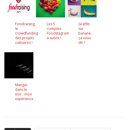
Foodraising,
Les 5
Graffiti
le
comptes
sur
crowdfunding
Foodstagram
banane,
des projets
à suivre !
ça vous
culinaires !
dit ?
Manger
dans le
noir : mon
expérience