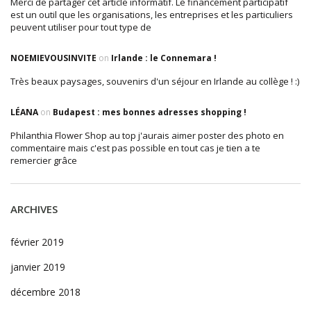
Merci de partager cet article informatif. Le financement participatif
est un outil que les organisations, les entreprises et les particuliers
peuvent utiliser pour tout type de
NOEMIEVOUSINVITE
on
Irlande : le Connemara !
Très beaux paysages, souvenirs d'un séjour en Irlande au collège ! :)
LÉANA
on
Budapest : mes bonnes adresses shopping !
Philanthia Flower Shop au top j'aurais aimer poster des photo en
commentaire mais c'est pas possible en tout cas je tien a te
remercier grâce
ARCHIVES
février 2019
janvier 2019
décembre 2018