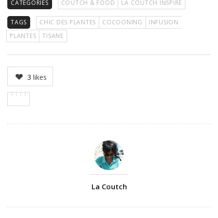
CATÉGORIES
COUTCH & FOOD
LA COUTCH INSPIRE
TAGS
CHIC DES PLANTES
COCOONING
INFUSION
PLANTES
TISANE
3
likes
Author
La Coutch