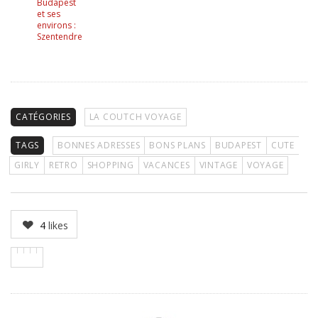
Budapest
et ses
environs :
Szentendre
CATÉGORIES
LA COUTCH VOYAGE
TAGS
BONNES ADRESSES
BONS PLANS
BUDAPEST
CUTE
GIRLY
RETRO
SHOPPING
VACANCES
VINTAGE
VOYAGE
4
likes