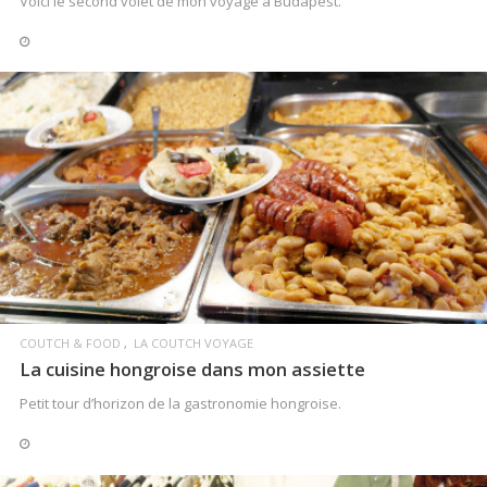
Voici le second volet de mon voyage à Budapest.
LIRE LA SUITE
COUTCH & FOOD
LA COUTCH VOYAGE
La cuisine hongroise dans mon assiette
Petit tour d’horizon de la gastronomie hongroise.