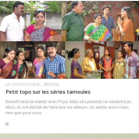
LIRE LA SUITE
LA COUTCH VOYAGE
SÉRIVORE
Petit topo sur les séries tamoules
Dinesh veut se marier avec Priya. Mais ses parents ne veulent pas.
Alors, ils ont décidé de faire leur vie ailleurs. Un article aussi niais,
rien que pour vous.