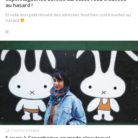
au hasard !
Et voilà mon petit résumé des adresses food bien cool trouvées au
hasard
LIRE LA SUITE
LA COUTCH VOYAGE
5 jours à Copenhague en mode slow travel