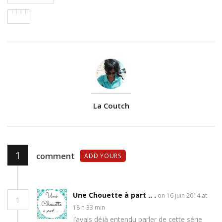
Author
La Coutch
1
comment
ADD YOURS
Une Chouette à part .. .
on 16 juin 2014 at
1
18 h 33 min
J’avais déjà entendu parler de cette série