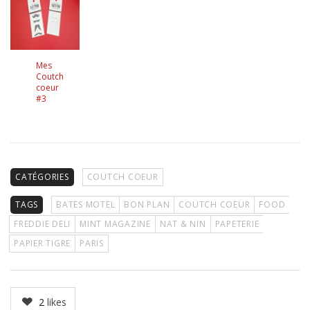
Mes
Coutch
coeur
#3
CATÉGORIES
COUTCH COEUR
TAGS
BATES MOTEL
BON PLAN
COUTCH COEUR
FOOD
FREDDIE DELI
MINT MAGAZINE
NAT & NIN
PAPETERIE
PAPIER TIGRE
PARIS
2
likes