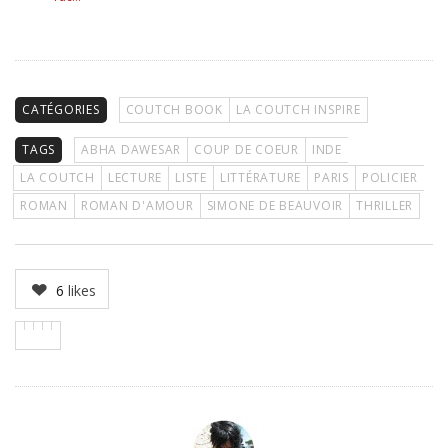
CATÉGORIES
COUTCH BOOK
LA COUTCH INSPIRE
TAGS
ABHA DAWESAR
COUP DE COEUR
INDE
LA COUTCH
LECTURE
LISTE
LITTÉRATURE
PARIS
POLICIER
ROMAN
ROMAN D'AMOUR
SIMONE DE BEAUVOIR
THRILLER
6
likes