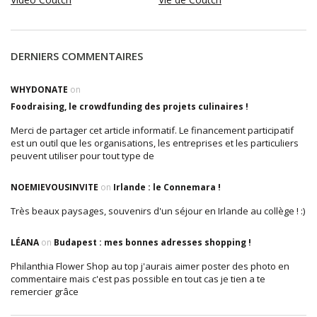
DERNIERS COMMENTAIRES
WHYDONATE
on
Foodraising, le crowdfunding des projets culinaires !
Merci de partager cet article informatif. Le financement participatif
est un outil que les organisations, les entreprises et les particuliers
peuvent utiliser pour tout type de
NOEMIEVOUSINVITE
on
Irlande : le Connemara !
Très beaux paysages, souvenirs d'un séjour en Irlande au collège ! :)
LÉANA
on
Budapest : mes bonnes adresses shopping !
Philanthia Flower Shop au top j'aurais aimer poster des photo en
commentaire mais c'est pas possible en tout cas je tien a te
remercier grâce