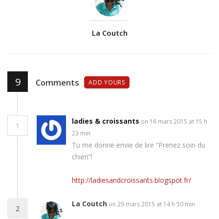
Author
La Coutch
9
Comments
ADD YOURS
ladies & croissants
on 16 mars 2015 at 15 h
1
23 min
Tu me donne envie de lire “Prenez soin du
chien”!
http://ladiesandcroissants.blogspot.fr/
La Coutch
on 29 mars 2015 at 14 h 50 min
2