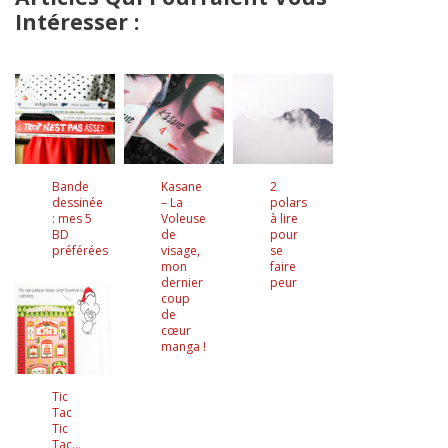
Intéresser :
Bande
Kasane
2
dessinée
– La
polars
: mes 5
Voleuse
à lire
BD
de
pour
préférées
visage,
se
mon
faire
dernier
peur
coup
de
cœur
manga !
Tic
Tac
Tic
Tac…