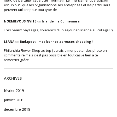
Merci de partager cet article informatif. Le financement participatif
est un outil que les organisations, les entreprises et les particuliers
peuvent utiliser pour tout type de
NOEMIEVOUSINVITE
on
Irlande : le Connemara !
Très beaux paysages, souvenirs d'un séjour en Irlande au collège ! :)
LÉANA
on
Budapest : mes bonnes adresses shopping !
Philanthia Flower Shop au top j'aurais aimer poster des photo en
commentaire mais c'est pas possible en tout cas je tien a te
remercier grâce
ARCHIVES
février 2019
janvier 2019
décembre 2018