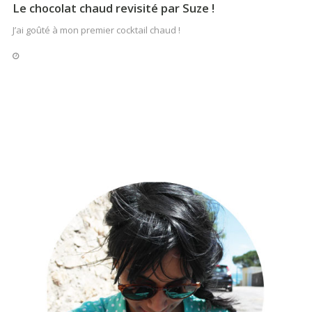
Le chocolat chaud revisité par Suze !
J’ai goûté à mon premier cocktail chaud !