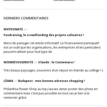
DERNIERS COMMENTAIRES
WHYDONATE
on
Foodraising, le crowdfunding des projets culinaires !
Merci de partager cet article informatif. Le financement participatif
est un outil que les organisations, les entreprises et les particuliers
peuvent utiliser pour tout type de
NOEMIEVOUSINVITE
on
Irlande : le Connemara !
Très beaux paysages, souvenirs d'un séjour en Irlande au collège ! :)
LÉANA
on
Budapest : mes bonnes adresses shopping !
Philanthia Flower Shop au top j'aurais aimer poster des photo en
commentaire mais c'est pas possible en tout cas je tien a te
remercier grâce