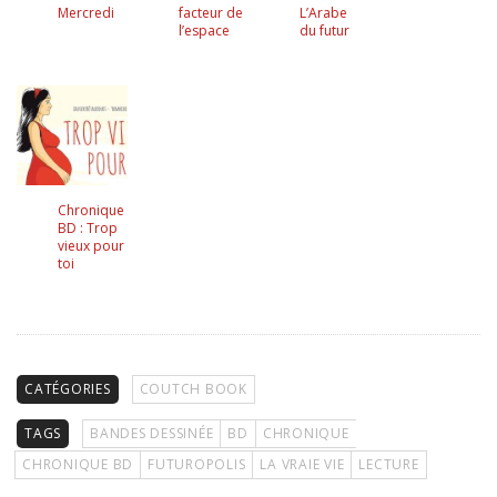
Mercredi
facteur de
L’Arabe
l’espace
du futur
Chronique
BD : Trop
vieux pour
toi
CATÉGORIES
COUTCH BOOK
TAGS
BANDES DESSINÉE
BD
CHRONIQUE
CHRONIQUE BD
FUTUROPOLIS
LA VRAIE VIE
LECTURE