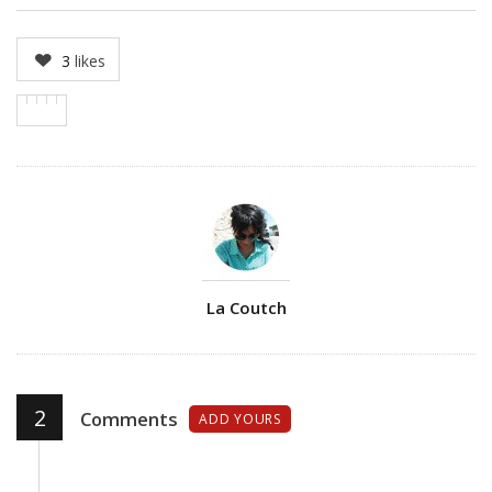
3
likes
Author
La Coutch
2
Comments
ADD YOURS