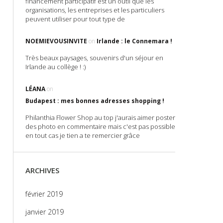
financement participatif est un outil que les
organisations, les entreprises et les particuliers
peuvent utiliser pour tout type de
NOEMIEVOUSINVITE
on
Irlande : le Connemara !
Très beaux paysages, souvenirs d'un séjour en
Irlande au collège ! :)
LÉANA
on
Budapest : mes bonnes adresses shopping !
Philanthia Flower Shop au top j'aurais aimer poster
des photo en commentaire mais c'est pas possible
en tout cas je tien a te remercier grâce
ARCHIVES
février 2019
janvier 2019