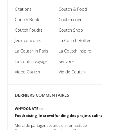
Citations
Coutch & Food
Coutch Book
Coutch coeur
Coutch Foudre
Coutch Shop
Jeux-concours
La Coutch Bottée
La Coutch in Paris
La Coutch inspire
La Coutch voyage
Sérivore
Vidéo Coutch
Vie de Coutch
DERNIERS COMMENTAIRES
WHYDONATE
on
Foodraising, le crowdfunding des projets culinaires !
Merci de partager cet article informatif. Le