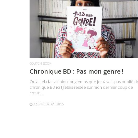
LIRE LA SUITE
COUTCH BOOK
Chronique BD : Pas mon genre !
Oula cela faisait bien longtemps que je n’avais pas publié d
chronique BD ici ! J’étais restée sur mon
dernier coup de
cœur
...
22 SEPTEMBRE 2015