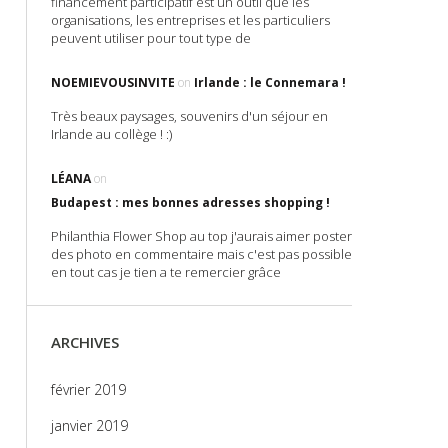
financement participatif est un outil que les
organisations, les entreprises et les particuliers
peuvent utiliser pour tout type de
NOEMIEVOUSINVITE
on
Irlande : le Connemara !
Très beaux paysages, souvenirs d'un séjour en
Irlande au collège ! :)
LÉANA
on
Budapest : mes bonnes adresses shopping !
Philanthia Flower Shop au top j'aurais aimer poster
des photo en commentaire mais c'est pas possible
en tout cas je tien a te remercier grâce
ARCHIVES
février 2019
janvier 2019