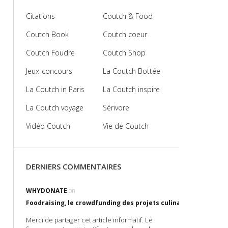
Citations
Coutch & Food
Coutch Book
Coutch coeur
Coutch Foudre
Coutch Shop
Jeux-concours
La Coutch Bottée
La Coutch in Paris
La Coutch inspire
La Coutch voyage
Sérivore
Vidéo Coutch
Vie de Coutch
DERNIERS COMMENTAIRES
WHYDONATE
on
Foodraising, le crowdfunding des projets culinaires !
Merci de partager cet article informatif. Le