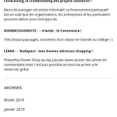
Foodraising, le crowdfunding des projets culinaires !
Merci de partager cet article informatif. Le financement participatif
est un outil que les organisations, les entreprises et les particuliers
peuvent utiliser pour tout type de
NOEMIEVOUSINVITE
on
Irlande : le Connemara !
Très beaux paysages, souvenirs d'un séjour en Irlande au collège ! :)
LÉANA
on
Budapest : mes bonnes adresses shopping !
Philanthia Flower Shop au top j'aurais aimer poster des photo en
commentaire mais c'est pas possible en tout cas je tien a te
remercier grâce
ARCHIVES
février 2019
janvier 2019