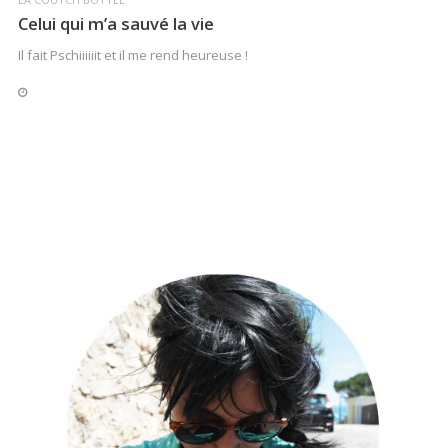
Celui qui m’a sauvé la vie
Il fait Pschiiiiiit et il me rend heureuse !