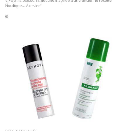
Vikwäl, la boisson smoothie inspirée d’une ancienne recette
Nordique… A tester !
LIRE LA SUITE
LA COUTCH BOTTÉE