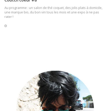
Au programme : un salon de thé coquet, des jolis plats à domicile,
une marque bio, du bon vin tous les mois et une expo à ne pas
rater !