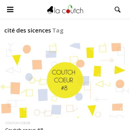
cité des sicences
Tag
LIRE LA SUITE
COUTCH COEUR
Coutch coeur #8