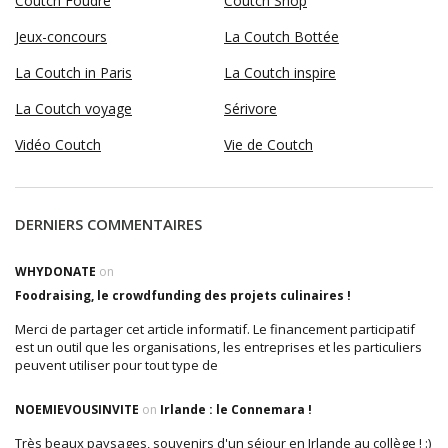
Coutch Foudre
Coutch Shop
Jeux-concours
La Coutch Bottée
La Coutch in Paris
La Coutch inspire
La Coutch voyage
Sérivore
Vidéo Coutch
Vie de Coutch
DERNIERS COMMENTAIRES
WHYDONATE
on
Foodraising, le crowdfunding des projets culinaires !
Merci de partager cet article informatif. Le financement participatif
est un outil que les organisations, les entreprises et les particuliers
peuvent utiliser pour tout type de
NOEMIEVOUSINVITE
on
Irlande : le Connemara !
Très beaux paysages, souvenirs d'un séjour en Irlande au collège ! :)