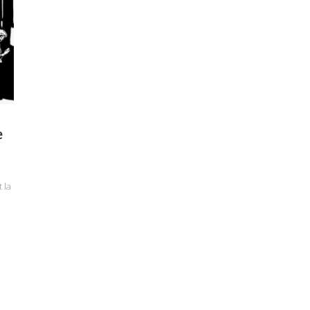
e
 la
e