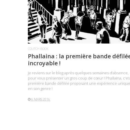
LIRE LA SUITE
COUTCH BOOK
Phallaina : la première bande défilé
incroyable !
Je reviens sur le blog après quelques semaines d’absence,
pour vous présenter un gros coup de cœur ! Phallaina, c’est
première bande défilée proposant une expérience uniqu
en son genre !
6 MARS 2016