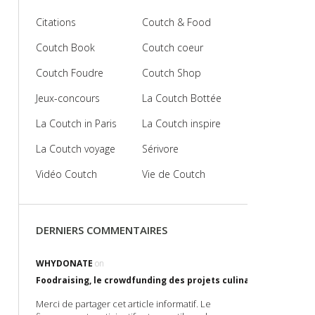
Citations
Coutch & Food
Coutch Book
Coutch coeur
Coutch Foudre
Coutch Shop
Jeux-concours
La Coutch Bottée
La Coutch in Paris
La Coutch inspire
La Coutch voyage
Sérivore
Vidéo Coutch
Vie de Coutch
DERNIERS COMMENTAIRES
WHYDONATE
on
Foodraising, le crowdfunding des projets culinaires !
Merci de partager cet article informatif. Le