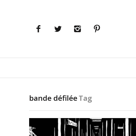
Navigation
principale
bande défilée
Tag