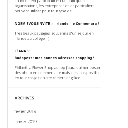
financement participatif est un outil que les
organisations, les entreprises et les particuliers
peuvent utiliser pour tout type de
NOEMIEVOUSINVITE
on
Irlande : le Connemara !
Très beaux paysages, souvenirs d'un séjour en
Irlande au collège ! :)
LÉANA
on
Budapest : mes bonnes adresses shopping !
Philanthia Flower Shop au top j'aurais aimer poster
des photo en commentaire mais c'est pas possible
en tout cas je tien a te remercier grâce
ARCHIVES
février 2019
janvier 2019